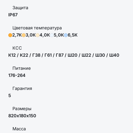
Защита
IP67
Цветовая температура
2,7К
3,0К
4,0К
5,0К
6,5К
КСС
К12 / К22 / Г38 / Г61 / Г87 / Ш20 / Ш22 / Ш30 / Ш40
Питание
176-264
Гарантия
5
Размеры
820х180х150
Масса