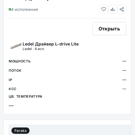
4 исполнения
Открыть
Ledel Драйвер L-drive Lite
Ledel · 4 исп.
—
—
—
—
—
Fereks