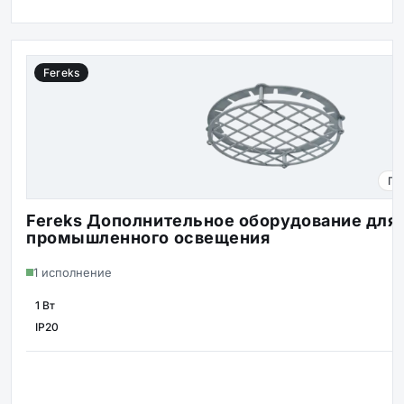
Fereks
Пр
Fereks Дополнительное оборудование для
промышленного освещения
1 исполнение
1 Вт
МОЩНОСТЬ
IP20
ЗАЩИТА