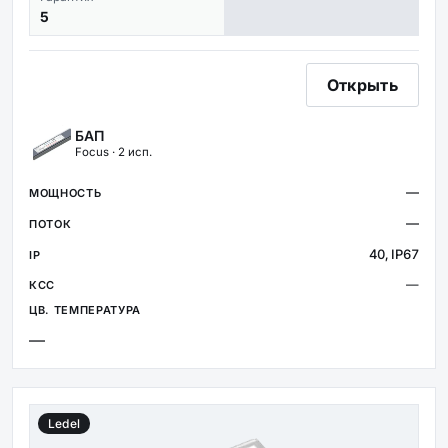
5
Открыть
БАП
Focus · 2 исп.
—
—
40, IP67
—
—
Ledel