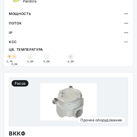
Pandora
—
—
—
—
2,7К
4,0К
5,0К
6,5К
3,0К
Focus
Прочее оборудование
ВККФ