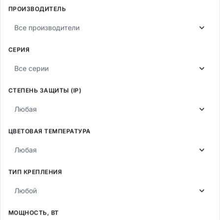
66
ПРОИЗВОДИТЕЛЬ
Все производители
СЕРИЯ
ТЕМПЕРАТУРА СВЕЧЕНИЯ
5,0К
Все серии
СТЕПЕНЬ ЗАЩИТЫ (IP)
Fereks
Любая
ЦВЕТОВАЯ ТЕМПЕРАТУРА
Любая
Для зон 2Ex
ТИП КРЕПЛЕНИЯ
Fereks Ex-ДВУ
Любой
5 исполнений
МОЩНОСТЬ, ВТ
9 553–16 887 лм