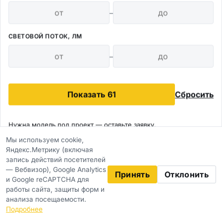
МОЩНОСТЬ
СВЕТОВОЙ ПОТОК
–
IP66
Встраиваемое
КРЕПЛЕНИЕ
ЗАЩИТА
ТЕМПЕРАТУРА СВЕЧЕНИЯ
СВЕТОВОЙ ПОТОК, ЛМ
4,0К
5,0К
–
Открыть
Показать 61
Сбросить
Fereks Ex-ДВУ
Fereks · 5 исп.
Нужна модель под проект —
оставьте заявку
.
Мы используем cookie,
9 553–16 887 лм
Яндекс.Метрику (включая
Подобрать под объект
запись действий посетителей
66
— Вебвизор), Google Analytics
Принять
Отклонить
Д120 - прозрачный
и Google reCAPTCHA для
работы сайта, защиты форм и
анализа посещаемости.
Фильтры
ТЕМПЕРАТУРА СВЕЧЕНИЯ
Подробнее
4,0К
5,0К