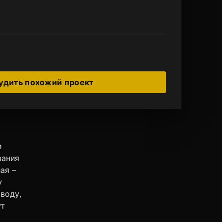
удить похожий проект
и
вания
ая –
у
воду,
ут