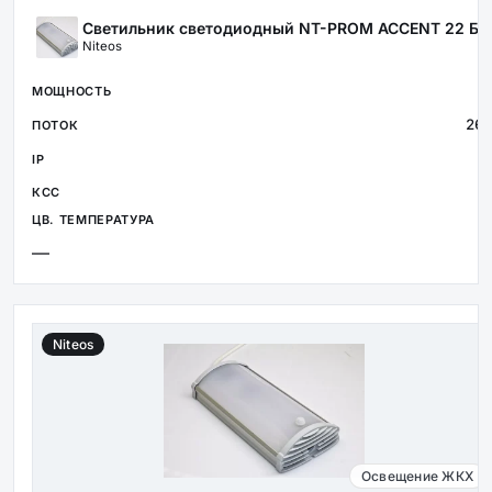
Светильник светодиодный NT-PROM ACCENT 22 БА
Niteos
2
264
4
—
Niteos
Освещение ЖКХ