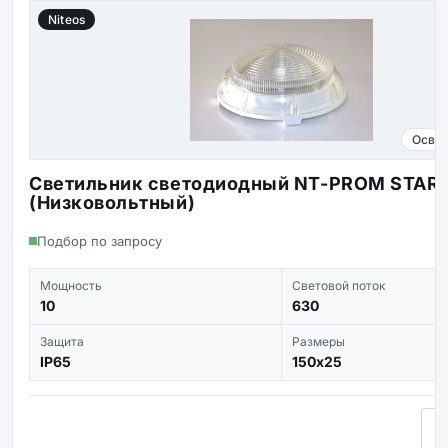
Niteos
Осве
Светильник светодиодный NT-PROM START
(Низковольтный)
Подбор по запросу
Мощность
Световой поток
10
630
Защита
Размеры
IP65
150х25