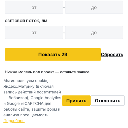
–
Niteos
СВЕТОВОЙ ПОТОК, ЛМ
–
Освещение ЖКХ
Светодиодный светильник NT-EMER 6
Показать 29
Сбросить
Exi
Подбор по запросу
Нужна модель под проект —
оставьте заявку
.
Мы используем cookie,
Мощность
Световой поток
Яндекс.Метрику (включая
Подобрать под объект
6
2640
запись действий посетителей
— Вебвизор), Google Analytics
Защита
Принять
Отклонить
и Google reCAPTCHA для
IP20
работы сайта, защиты форм и
анализа посещаемости.
Фильтры
ТЕМПЕРАТУРА СВЕЧЕНИЯ
Подробнее
5,0К