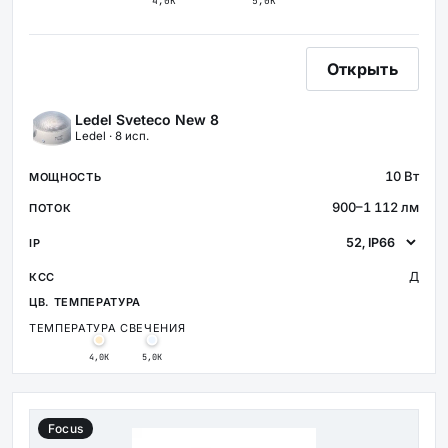
4,0К
5,0К
Открыть
Ledel Sveteco New 8
Ledel · 8 исп.
10 Вт
900–1 112 лм
Д
ТЕМПЕРАТУРА СВЕЧЕНИЯ
4,0К
5,0К
Focus