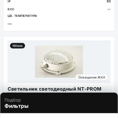
65
—
—
Niteos
Освещение ЖКХ
Светильник светодиодный NT-PROM
UNI 18
×
Подбор
Подбор по запросу
Фильтры
Мощность
Световой поток