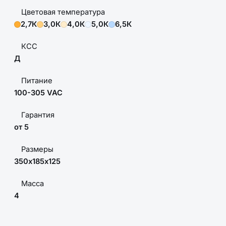
Цветовая температура
2,7К
3,0К
4,0К
5,0К
6,5К
КСС
Д
Питание
100-305 VAC
Гарантия
от 5
Размеры
350х185х125
Масса
4