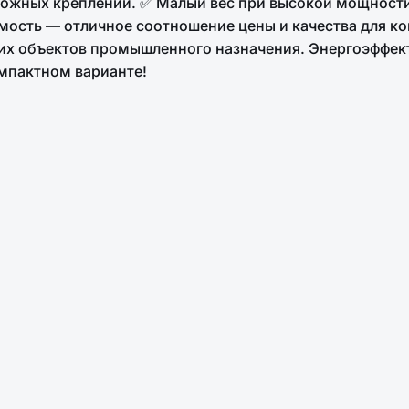
ложных креплений. ✅ Малый вес при высокой мощност
мость — отличное соотношение цены и качества для к
угих объектов промышленного назначения. Энергоэффек
мпактном варианте!