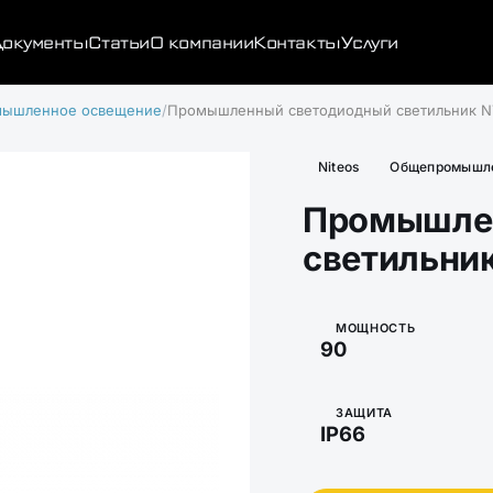
окументы
Статьи
О компании
Контакты
Услуги
ышленное освещение
Промышленный светодиодный светильник N
Niteos
Общепромышле
Промышле
светильни
МОЩНОСТЬ
90
ЗАЩИТА
IP66