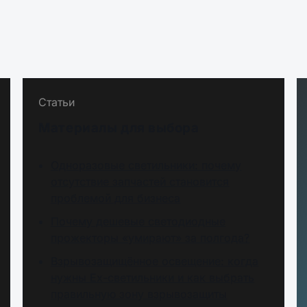
Статьи
Материалы для выбора
Одноразовые светильники: почему
отсутствие запчастей становится
проблемой для бизнеса
Почему дешевые светодиодные
прожекторы «умирают» за полгода?
Взрывозащищённое освещение: когда
нужны Ex-светильники и как выбрать
правильную зону взрывозащиты