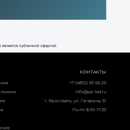
е является публичной офертой.
КОНТАКТЫ
ение
+7 (4852) 93-56-20
ильники
info@yar-led.ru
ние
г. Ярославль, ул. Гагарина, 51
ие
Пн-пт: 8:30–17:30
ц
ение