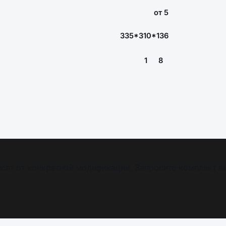
от 5
335*310*136
1
8
сят от конкретной модификации. Запросите комплект в