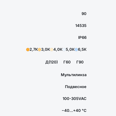
90
14535
IP66
2,7К
3,0К
4,0К
5,0К
6,5К
Д(120)
Г60
Г90
Мультилинза
Подвесное
100-305VAC
−40…+40 °С