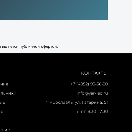
е является публичной офертой.
КОНТАКТЫ
ение
+7 (4852) 93-56-20
ильники
info@yar-led.ru
ние
г. Ярославль, ул. Гагарина, 51
ие
Пн-пт: 8:30–17:30
ц
ение