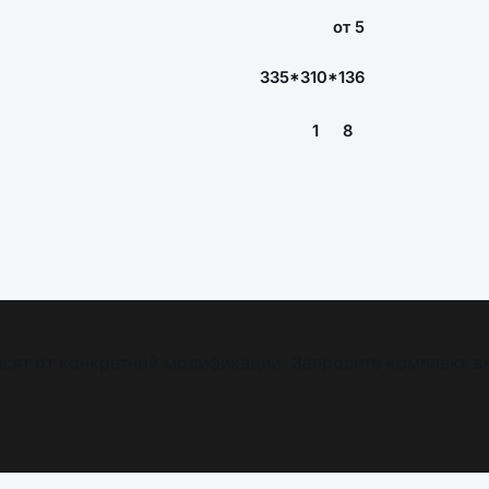
от 5
335*310*136
1
8
сят от конкретной модификации. Запросите комплект в