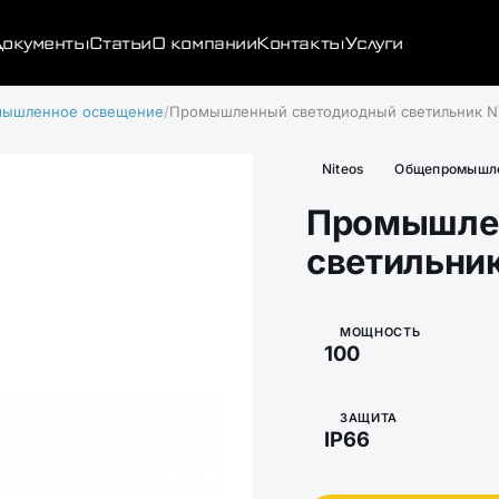
окументы
Статьи
О компании
Контакты
Услуги
ышленное освещение
Промышленный светодиодный светильник N
Niteos
Общепромышле
Промышле
светильни
МОЩНОСТЬ
100
ЗАЩИТА
IP66