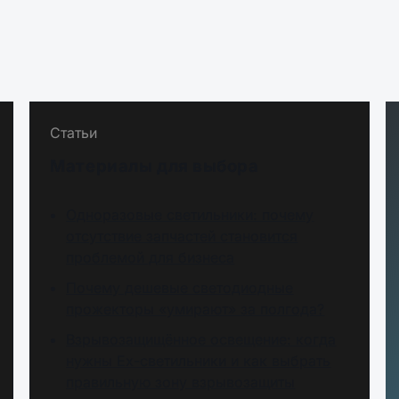
Статьи
Материалы для выбора
Одноразовые светильники: почему
отсутствие запчастей становится
проблемой для бизнеса
Почему дешевые светодиодные
прожекторы «умирают» за полгода?
Взрывозащищённое освещение: когда
нужны Ex-светильники и как выбрать
правильную зону взрывозащиты