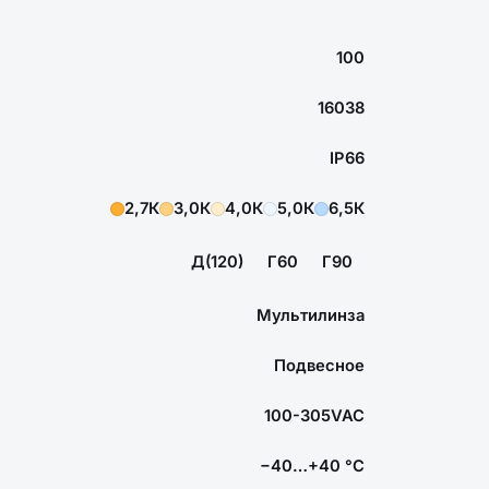
100
16038
IP66
2,7К
3,0К
4,0К
5,0К
6,5К
Д(120)
Г60
Г90
Мультилинза
Подвесное
100-305VAC
−40…+40 °С