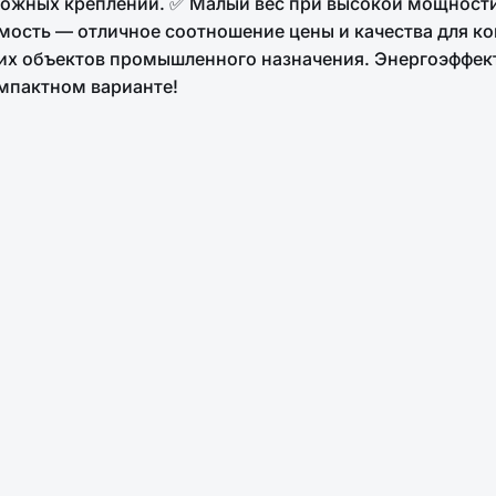
ложных креплений. ✅ Малый вес при высокой мощност
мость — отличное соотношение цены и качества для к
угих объектов промышленного назначения. Энергоэффек
мпактном варианте!