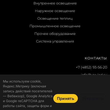
Внутреннее освещение
Наружное освещение
Освещение теплиц
Промышленное освещение
Прочее оборудование
Система управления
КОНТАКТЫ
+7 (4852) 93-56-20
info@yar-led.ru
Мы используем cookie,
г. Ярославль, ул. Гагарина, 51
Яндекс.Метрику (включая
Пн-пт: 8:30–17:30
запись действий посетителей
— Вебвизор), Google Analytics
Принять
Отклонить
и Google reCAPTCHA для
работы сайта, защиты форм и
© 2026 ООО "Альфа"
Политика конфиденциальности