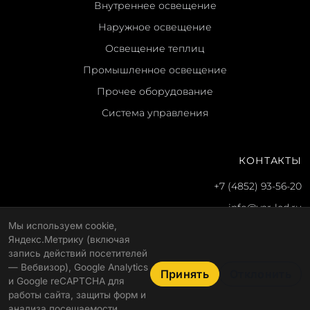
Внутреннее освещение
Наружное освещение
Освещение теплиц
Промышленное освещение
Прочее оборудование
Система управления
КОНТАКТЫ
+7 (4852) 93-56-20
info@yar-led.ru
Мы используем cookie,
г. Ярославль, ул. Гагарина, 51
Яндекс.Метрику (включая
Пн-пт: 8:30–17:30
запись действий посетителей
— Вебвизор), Google Analytics
Принять
Отклонить
и Google reCAPTCHA для
работы сайта, защиты форм и
© 2026 ООО "Альфа"
Политика конфиденциальности
анализа посещаемости.