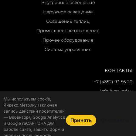
Внутреннее освещение
Наружное освещение
Освещение теплиц
Промышленное освещение
Прочее оборудование
Система управления
КОНТАКТЫ
+7 (4852) 93-56-20
info@yar-led.ru
Мы используем cookie,
г. Ярославль, ул. Гагарина, 51
Яндекс.Метрику (включая
Пн-пт: 8:30–17:30
запись действий посетителей
— Вебвизор), Google Analytics
Принять
Отклонить
и Google reCAPTCHA для
работы сайта, защиты форм и
© 2026 ООО "Альфа"
Политика конфиденциальности
анализа посещаемости.