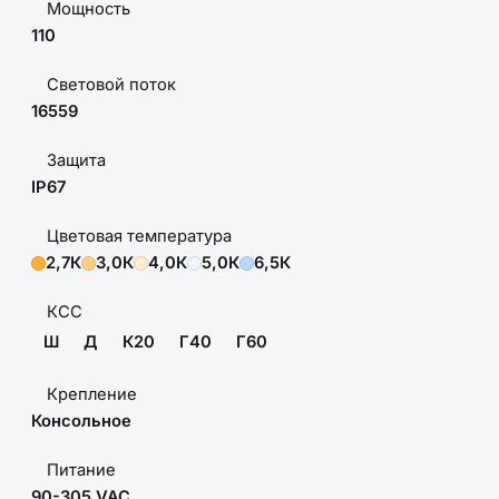
Мощность
110
Световой поток
16559
Защита
IP67
Цветовая температура
2,7К
3,0К
4,0К
5,0К
6,5К
КСС
Ш
Д
К20
Г40
Г60
Крепление
Консольное
Питание
90-305 VAC