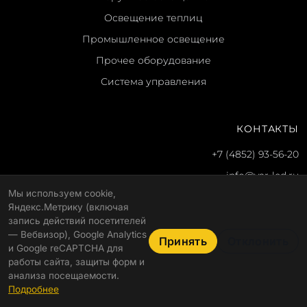
Освещение теплиц
Промышленное освещение
Прочее оборудование
Система управления
КОНТАКТЫ
+7 (4852) 93-56-20
info@yar-led.ru
Мы используем cookie,
г. Ярославль, ул. Гагарина, 51
Яндекс.Метрику (включая
Пн-пт: 8:30–17:30
запись действий посетителей
— Вебвизор), Google Analytics
Принять
Отклонить
и Google reCAPTCHA для
работы сайта, защиты форм и
© 2026 ООО "Альфа"
Политика конфиденциальности
анализа посещаемости.
Линейный светодиодный светильник NT-SLIM 15(15) 1200
Запросить КП
Реквизиты
Подробнее