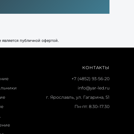
е является публичной офертой.
КОНТАКТЫ
ение
+7 (4852) 93-56-20
ильники
info@yar-led.ru
ние
г. Ярославль, ул. Гагарина, 51
ие
Пн-пт: 8:30–17:30
ц
ение