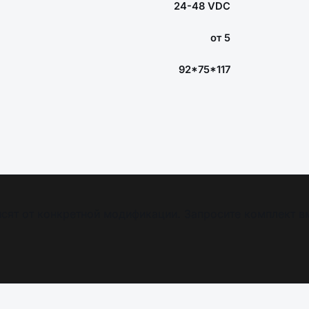
24-48 VDC
от 5
92*75*117
сят от конкретной модификации. Запросите комплект в