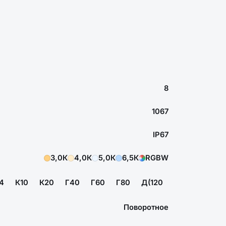
8
1067
IP67
3,0К
4,0К
5,0К
6,5К
RGBW
4
К10
К20
Г40
Г60
Г80
Д(120
Поворотное