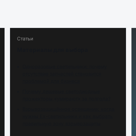
Статьи
Материалы для выбора
Одноразовые светильники: почему
отсутствие запчастей становится
проблемой для бизнеса
Почему дешевые светодиодные
прожекторы «умирают» за полгода?
Взрывозащищённое освещение: когда
нужны Ex-светильники и как выбрать
правильную зону взрывозащиты