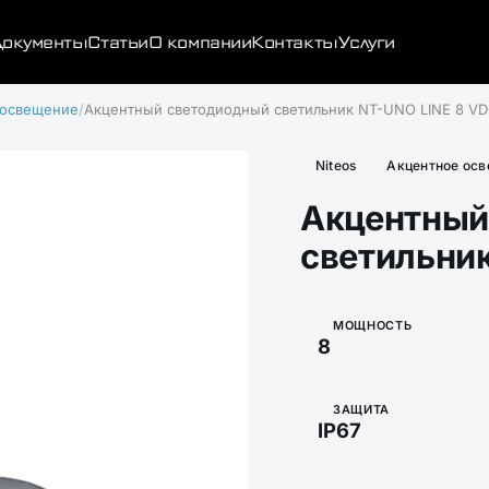
окументы
Статьи
О компании
Контакты
Услуги
 освещение
Акцентный светодиодный светильник NT-UNO LINE 8 V
Niteos
Акцентное ос
Акцентный
светильни
МОЩНОСТЬ
8
ЗАЩИТА
IP67