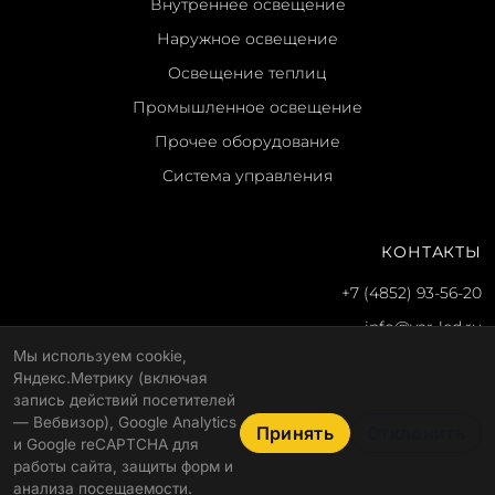
Внутреннее освещение
Наружное освещение
Освещение теплиц
Промышленное освещение
Прочее оборудование
Система управления
КОНТАКТЫ
+7 (4852) 93-56-20
info@yar-led.ru
Мы используем cookie,
г. Ярославль, ул. Гагарина, 51
Яндекс.Метрику (включая
Пн-пт: 8:30–17:30
запись действий посетителей
— Вебвизор), Google Analytics
Принять
Отклонить
и Google reCAPTCHA для
работы сайта, защиты форм и
© 2026 ООО "Альфа"
Политика конфиденциальности
анализа посещаемости.
Ledel Street 9M
Запросить КП