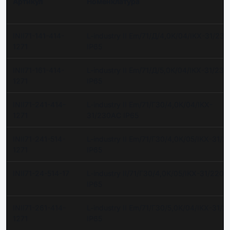
Артикул
Номенклатура
INII71-141-414-
L-industry II Em/71/Д/4,0K/04/IKX-31/23
1271
IP65
INII71-161-414-
L-industry II Em/71/Д/5,0K/04/IKX-31/23
1271
IP65
INII71-241-414-
L-industry II Em/71/Г30/4,0K/04/IKX-
1271
31/230AC IP65
INII71-241-514-
L-industry II Em/71/Г30/4,0K/05/IKX-31/
1271
IP65
INII71-24-514-17
L-industry II/71/Г30/4,0K/05/IKX-31/220
IP65
INII71-261-414-
L-industry II Em/71/Г30/5,0K/04/IKX-31/
1271
IP65