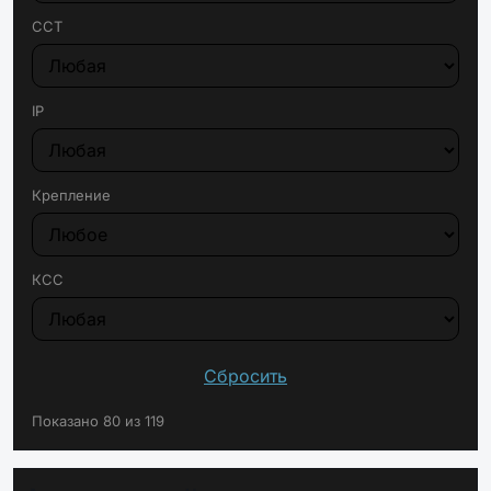
CCT
IP
Крепление
КСС
Сбросить
Показано 80 из 119