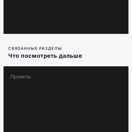
конкретной модификации. Запросите комплект
вместе с КП.
INII71-36-514-17
L-industry II/71/Г60/5,0K/05/IKX-31/220
IP65
Запросить документы
INII71-441-414-
L-industry II Em/71/К15/4,0K/04/IKX-31/
1271
IP65
СВЯЗАННЫЕ РАЗДЕЛЫ
INII71-461-414-
L-industry II Em/71/К15/5,0K/04/IKX-31/
Что посмотреть дальше
1271
IP65
LINDII00001
L-industry II/71/Д/4,0K/04/IKX-31/220AC
Проекты
Похожие задачи из архива
LINDII00002
L-industry II/71/Д/5,0K/04/IKX-31/220AC 
ОСВЕЩЕНИЕ «ДОРОГИ ЯРОСЛАВЛЬ —
УГЛИЧ»
LINDII00003
L-industry II/71/Г30/4,0K/04/IKX-31/220
IP65
ОСВЕЩЕНИЕ «ФИЛИНСКОГО
ПУТЕПРОВОДА »
LINDII00004
L-industry II/71/Г30/5,0K/04/IKX-31/220