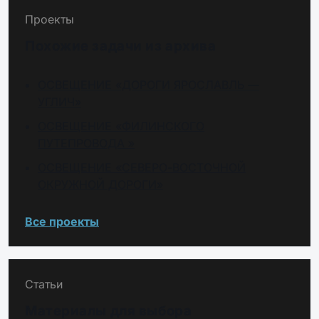
2000000121406
Светильник Ex-FHB 2-202-150-850-F15
Проекты
Похожие задачи из архива
2000000122168
Светильник Ex-FHB 1-203-150-850-
ОСВЕЩЕНИЕ «ДОРОГИ ЯРОСЛАВЛЬ —
C120
УГЛИЧ»
2000000123493
Светильник Ex-FHB 1-201-150-850-C120
ОСВЕЩЕНИЕ «ФИЛИНСКОГО
ПУТЕПРОВОДА »
ОСВЕЩЕНИЕ «СЕВЕРО-ВОСТОЧНОЙ
2000000122373
Светильник Ex-FHB 2-201-150-850-D60
ОКРУЖНОЙ ДОРОГИ»
2000000129921
Светильник Ex-FHB 2-201-150-850-F30
Все проекты
2000000129914
Светильник Ex-FHB 2-202-150-850-F30
Статьи
Материалы для выбора