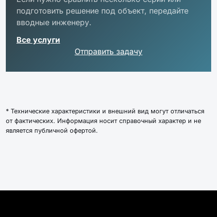
2000000122489
Светильник Ex-FHB 1-302-230-850-
подготовить решение под объект, передайте
C120
вводные инженеру.
2000000135755
Светильник Ex-FHB 2-301-230-850-D60
Все услуги
Отправить задачу
2000000124247
Светильник Ex-FHB 2-302-230-850-
D60
2000000122892
Светильник Ex-FHB 2-302-230-850-
C120
* Технические характеристики и внешний вид могут отличаться
от фактических. Информация носит справочный характер и не
является публичной офертой.