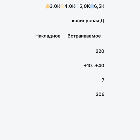
3,0К
4,0К
5,0К
6,5К
косинусная Д
Накладное
Встраиваемое
220
+10..+40
7
306