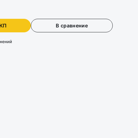
 КП
В сравнение
лнений