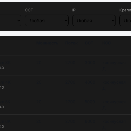
CCT
IP
Крепл
Мощность
Поток
CCT
КСС
ism 3K
20
2700
3000
косинусная
+40
Д
ism 4K
20
2700
4000
косинусная
+40
Д
ism 5K
20
2700
5000
косинусная
+40
Д
ism 6K
20
2700
6000
косинусная
+40
Д