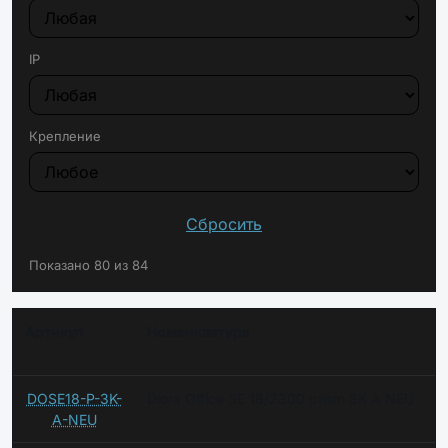
IP
Крепление
Сбросить
Показано 80 из 84
Артикул
Номенклатура
DOSE18-P-3K-
Diora Office SE 18/2300 prism 3K A NEU
A-NEU