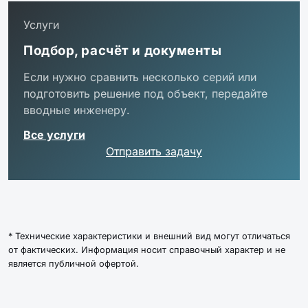
3K-A-NEU
NEU
Услуги
DOSE25-MP-
Diora Office SE 25/3200 microprism 4K A
Подбор, расчёт и документы
4K-A-NEU
NEU
Если нужно сравнить несколько серий или
DOSE25-MP-
Diora Office SE 25/3200 microprism 5K A
подготовить решение под объект, передайте
5K-A-NEU
NEU
вводные инженеру.
DOSE25-MP-
Diora Office SE 25/3200 microprism 6K A
Все услуги
6K-A-NEU
NEU
Отправить задачу
DOSE25-O-
Diora Office SE 25/3200 opal 3K A NEU
3K-A-NEU
DOSE25-O-
Diora Office SE 25/3200 opal 4K A NEU
4K-A-NEU
* Технические характеристики и внешний вид могут отличаться
от фактических. Информация носит справочный характер и не
является публичной офертой.
DOSE25-O-
Diora Office SE 25/3200 opal 5K A NEU
5K-A-NEU