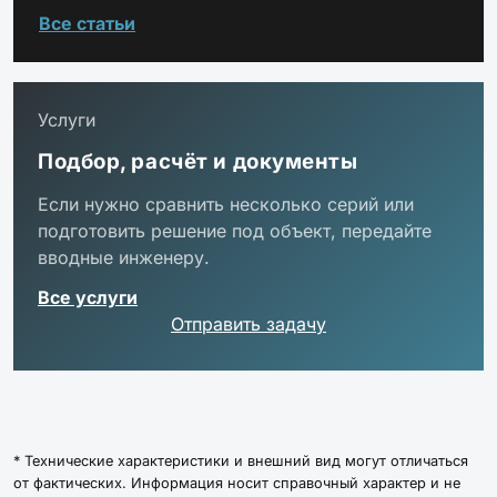
Все статьи
DHC105D-3K-
Diora Highbay Cup 105/20000 Д 3K
RB
рым-болт
DHC105D-4K-
Услуги
Diora Highbay Cup 105/20000 Д 4K
RB
рым-болт
Подбор, расчёт и документы
DHC105D-5K-
Diora Highbay Cup 105/20000 Д 5K
Если нужно сравнить несколько серий или
RB
рым-болт
подготовить решение под объект, передайте
вводные инженеру.
DH105D-3K-L
Diora Highbay 105/21000 Д 3K лира
Все услуги
Отправить задачу
DH105D-4K-L
Diora Highbay 105/21000 Д 4K лира
DH105D-5K-L
Diora Highbay 105/21000 Д 5K лира
* Технические характеристики и внешний вид могут отличаться
от фактических. Информация носит справочный характер и не
DHC105D-3K-
Diora Highbay Cup 105/20000 Д 3K лира