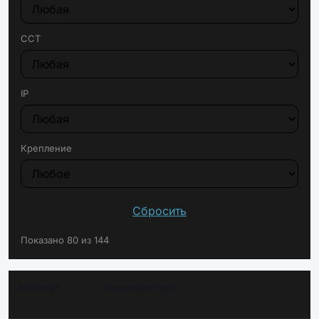
CCT
IP
Крепление
Сбросить
Показано 80 из 144
Артикул
Номенклатура